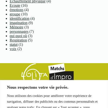
Echauffement physique
(4)
Ecoute
(16)
émotions
(4)
groupe
(10)
identification
(4)
imagination
(9)
Mémoire
(3)
personnages
(7)
qui quoi où
(3)
Respiration
(5)
statut
(1)
voix
(2)
Nous respectons votre vie privée.
Ligue Ouverte et Libre
Nous utilisons des cookies pour améliorer votre expérience de
d'Improvisation Théâtrale Amateure
navigation, diffuser des publicités ou des contenus personnalisés et
1a, place des Orphelins
67000 Strasbourg
analyser notre trafic. En cliquant sur « Tout accepter », vous