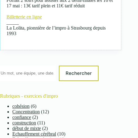
Forfait 2 soirs pour assister aux 2 demi-finales les 16 et
17 mai : 13€ tarif plein et 11€ tarif réduit
Billetterie en ligne
_____
La Lolita, pionnière de l’impro à Strasbourg depuis
1993
Rechercher
Rubriques - exercices d'impro
cohésion
(6)
Concentration
(12)
confiance
(2)
construction
(11)
début de mixte
(2)
Echauffement cérébral
(10)